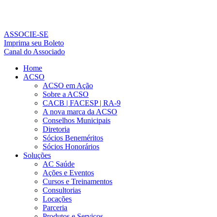
Ir
para
o
conteúdo
ASSOCIE-SE
Imprima seu Boleto
Canal do Associado
Home
ACSO
ACSO em Ação
Sobre a ACSO
CACB | FACESP | RA-9
A nova marca da ACSO
Conselhos Municipais
Diretoria
Sócios Beneméritos
Sócios Honorários
Soluções
AC Saúde
Ações e Eventos
Cursos e Treinamentos
Consultorias
Locações
Parceria
Produtos e Serviços