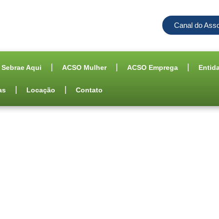
Canal do Ass
Sebrae Aqui
ACSO Mulher
ACSO Emprega
Entid
as
Locação
Contato