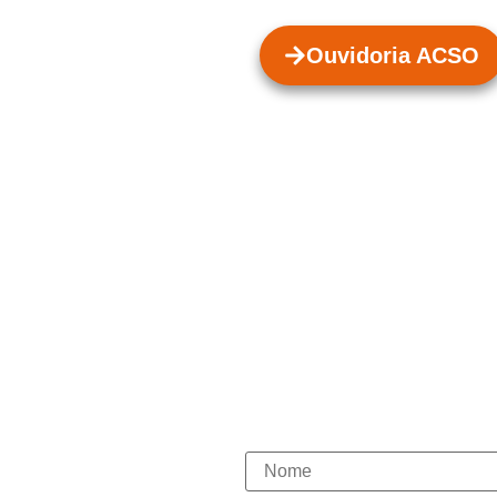
Ouvidoria ACSO
staques
Contato
(15) 98146-7444
(15) 3331-1003
(15) 98146-7580
ie-se
(15) 98148-0030
to Social
Novidades
cas de Privacidade