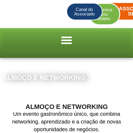
ASSO
Canal do
Imprima
S
Associado
seu
Boleto
ALMOÇO E NETWORKING
ALMOÇO E NETWORKING
Um evento gastronômico único, que combina
networking, aprendizado e a criação de novas
oportunidades de negócios.