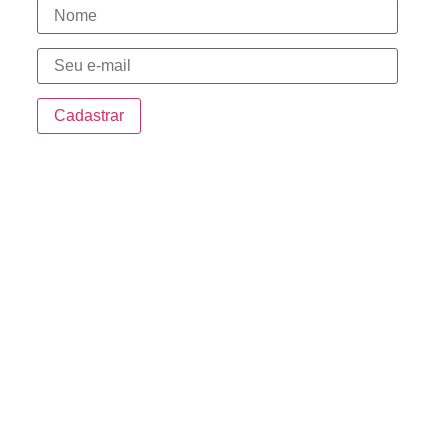
Novidades
Endereço
Sede:
Rua da Penha, 535 – Centro Sorocaba/SP
Sorocaba Shopping:
Sorocaba Shopping – Avenida Dr. Afonso
Vergueiro, 1700
Bandeiras Centro Empresarial:
Av. Ireno da Silva Venâncio, 199 Unidade 4D –
Protestantes – Votorantim/SP