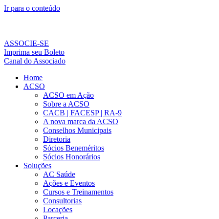
Ir para o conteúdo
ASSOCIE-SE
Imprima seu Boleto
Canal do Associado
Home
ACSO
ACSO em Ação
Sobre a ACSO
CACB | FACESP | RA-9
A nova marca da ACSO
Conselhos Municipais
Diretoria
Sócios Beneméritos
Sócios Honorários
Soluções
AC Saúde
Ações e Eventos
Cursos e Treinamentos
Consultorias
Locações
Parceria