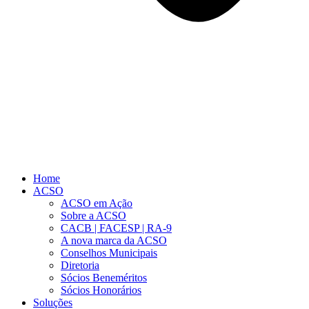
Home
ACSO
ACSO em Ação
Sobre a ACSO
CACB | FACESP | RA-9
A nova marca da ACSO
Conselhos Municipais
Diretoria
Sócios Beneméritos
Sócios Honorários
Soluções