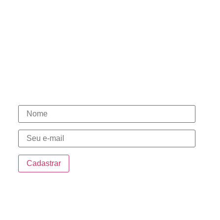
Políticas de Cookies
Termos de Uso
Contato
(15) 98146-7444
(15) 3331-1003
(15) 98146-7580
(15) 98148-0030
Novidades
Endereço
Sede:
Rua da Penha, 535 – Centro Sorocaba/SP
Sorocaba Shopping: