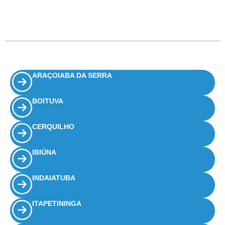
ARAÇOIABA DA SERRA
BOITUVA
CERQUILHO
IBIÚNA
INDAIATUBA
ITAPETININGA