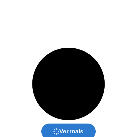
que acompanhem a transformação dos modelos de
negócios. A expectativa é que o novo hub logístico
contribua para ampliar a competitividade das
empresas da RMS, aproximando os empreendedores
das oportunidades geradas pelo crescimento
contínuo do comércio eletrônico no Brasil.
Ver mais