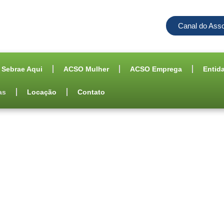
Canal do Ass
Sebrae Aqui
ACSO Mulher
ACSO Emprega
Entid
as
Locação
Contato