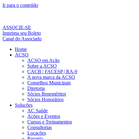
Ir para o conteúdo
ASSOCIE-SE
Imprima seu Boleto
Canal do Associado
Home
ACSO
ACSO em Ação
Sobre a ACSO
CACB | FACESP | RA-9
A nova marca da ACSO
Conselhos Municipais
Diretoria
Sócios Beneméritos
Sócios Honorários
Soluções
AC Saúde
Ações e Eventos
Cursos e Treinamentos
Consultorias
Locações
Parceria