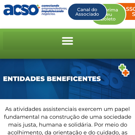
ASS
Canal do
Imprima
Associado
seu
Boleto
ENTIDADES BENEFICENTES
As atividades assistenciais exercem um papel
fundamental na construção de uma sociedade
mais justa, humana e solidária. Por meio do
acolhimento, da orientação e do cuidado, as