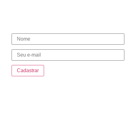
(15) 3331-1003
(15) 98146-7580
(15) 98148-0030
Novidades
Endereço
Sede:
Rua da Penha, 535 – Centro Sorocaba/SP
Sorocaba Shopping:
Sorocaba Shopping – Avenida Dr. Afonso
Vergueiro, 1700
Bandeiras Centro Empresarial:
Av. Ireno da Silva Venâncio, 199 Unidade 4D –
Protestantes – Votorantim/SP