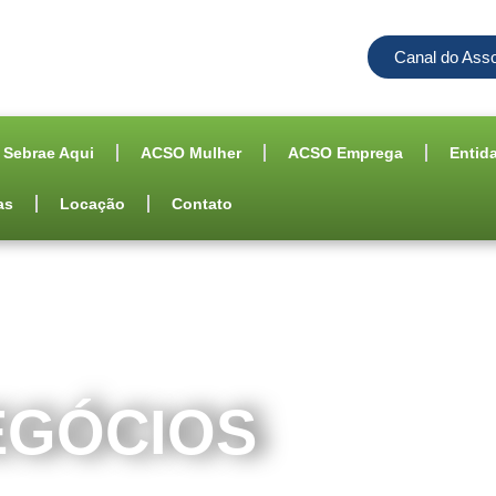
Canal do Ass
Sebrae Aqui
ACSO Mulher
ACSO Emprega
Entid
as
Locação
Contato
EGÓCIOS