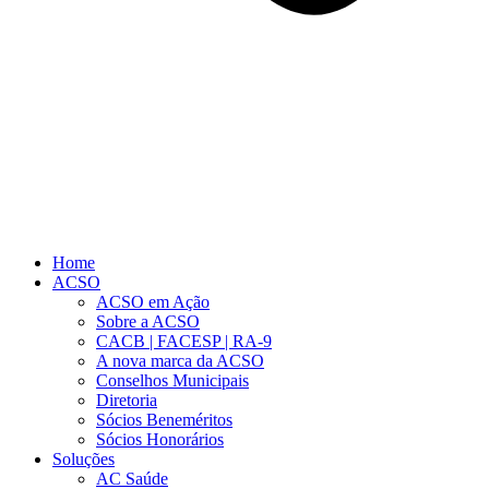
Home
ACSO
ACSO em Ação
Sobre a ACSO
CACB | FACESP | RA-9
A nova marca da ACSO
Conselhos Municipais
Diretoria
Sócios Beneméritos
Sócios Honorários
Soluções
AC Saúde