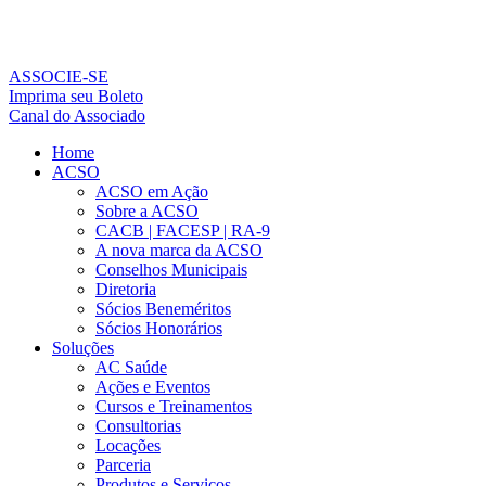
Ir
para
o
conteúdo
ASSOCIE-SE
Imprima seu Boleto
Canal do Associado
Home
ACSO
ACSO em Ação
Sobre a ACSO
CACB | FACESP | RA-9
A nova marca da ACSO
Conselhos Municipais
Diretoria
Sócios Beneméritos
Sócios Honorários
Soluções
AC Saúde
Ações e Eventos
Cursos e Treinamentos
Consultorias
Locações
Parceria
Produtos e Serviços