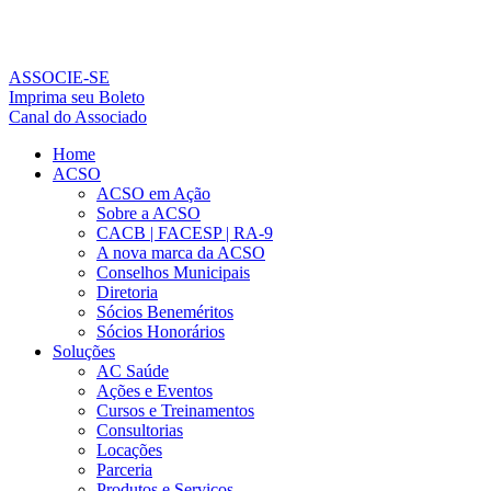
Ir
para
o
conteúdo
ASSOCIE-SE
Imprima seu Boleto
Canal do Associado
Home
ACSO
ACSO em Ação
Sobre a ACSO
CACB | FACESP | RA-9
A nova marca da ACSO
Conselhos Municipais
Diretoria
Sócios Beneméritos
Sócios Honorários
Soluções
AC Saúde
Ações e Eventos
Cursos e Treinamentos
Consultorias
Locações
Parceria
Produtos e Serviços