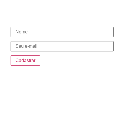
(15) 3331-1003
(15) 98146-7580
(15) 98148-0030
Novidades
Endereço
Sede:
Rua da Penha, 535 – Centro Sorocaba/SP
Sorocaba Shopping:
Sorocaba Shopping – Avenida Dr. Afonso
Vergueiro, 1700
Bandeiras Centro Empresarial:
Av. Ireno da Silva Venâncio, 199 Unidade 4D –
Protestantes – Votorantim/SP