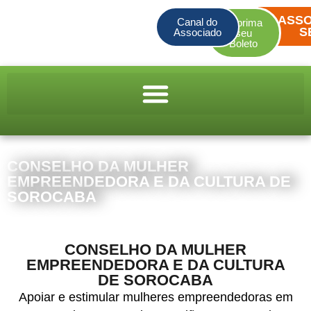
ASSO
Canal do
Imprima
S
Associado
seu
Boleto
CONSELHO DA MULHER
EMPREENDEDORA E DA CULTURA DE
SOROCABA
CONSELHO DA MULHER
EMPREENDEDORA E DA CULTURA
DE SOROCABA
Apoiar e estimular mulheres empreendedoras em