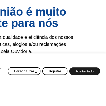
nião é muito
te para nós
 qualidade e eficiência dos nossos
íticas, elogios e/ou reclamações
pela Ouvidoria.
a a quinta das 08h30 às 18h e
o
s 17h.
Personalizar
Rejeitar
Aceitar tudo