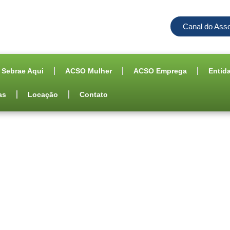
Canal do Ass
Sebrae Aqui
ACSO Mulher
ACSO Emprega
Entid
as
Locação
Contato