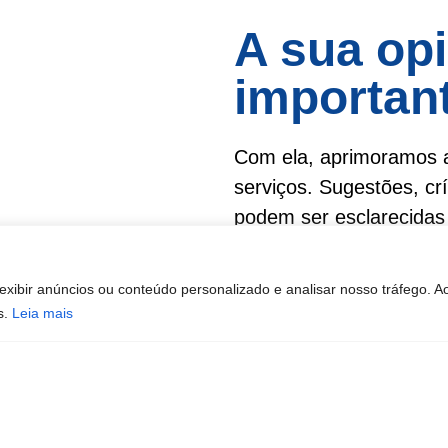
A sua opi
importan
Com ela, aprimoramos a
serviços. Sugestões, cr
podem ser esclarecidas 
Atendimento de segund
exibir anúncios ou conteúdo personalizado e analisar nosso tráfego. A
sexta-feira das 8h30 à
s.
Leia mais
Ouvidoria ACSO