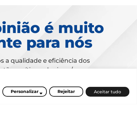
inião é muito
nte para nós
 a qualidade e eficiência dos
tões, críticas, elogios e/ou
r esclarecidas pela Ouvidoria.
Personalizar
Rejeitar
Aceitar tudo
gunda a quinta das 08h30
 das 8h30 às 17h.