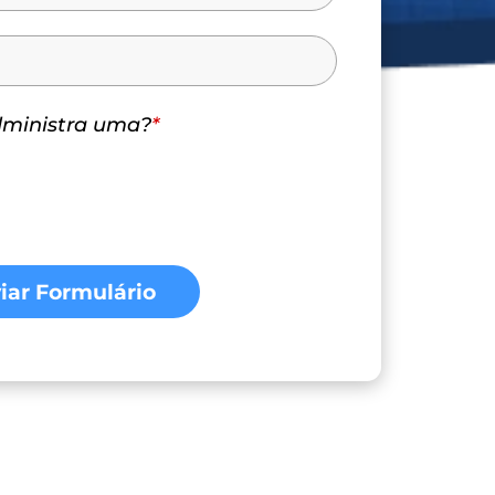
dministra uma?
*
iar Formulário