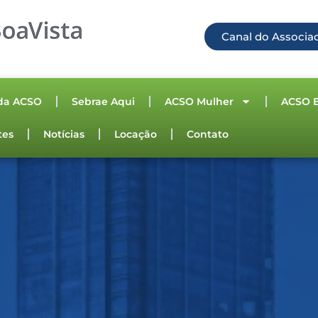
Canal do Associa
da ACSO
Sebrae Aqui
ACSO Mulher
ACSO 
tes
Notícias
Locação
Contato