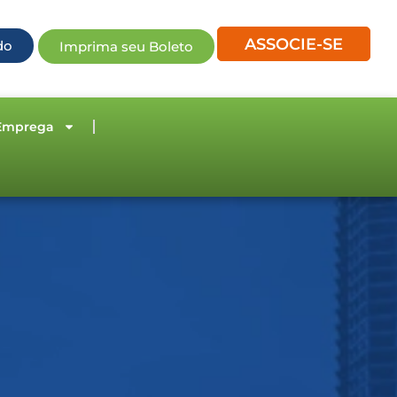
ASSOCIE-SE
do
Imprima seu Boleto
Emprega