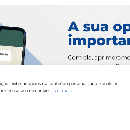
A sua op
importa
Com ela, aprimoramos
nossos serviços. Suges
reclamações podem se
ção, exibir anúncios ou conteúdo personalizado e analisar
Atendimento de se
 com nosso uso de cookies.
Leia mais
às 18h e sexta-feira
Ouvidoria ACSO