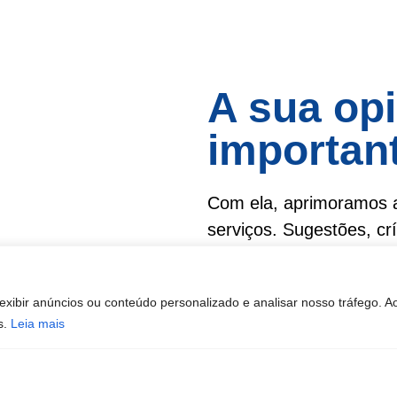
A sua opi
importan
Com ela, aprimoramos a
serviços. Sugestões, cr
podem ser esclarecidas 
Atendimento de segund
exibir anúncios ou conteúdo personalizado e analisar nosso tráfego. A
sexta-feira das 8h30 à
s.
Leia mais
Ouvidoria ACSO