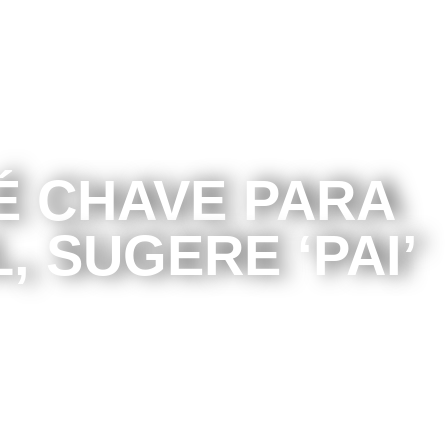
É CHAVE PARA
 SUGERE ‘PAI’