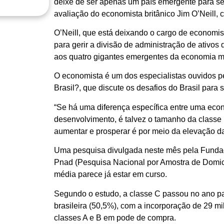
deixe de ser apenas um país emergente para se
avaliação do economista britânico Jim O’Neill, c
O’Neill, que está deixando o cargo de economi
para gerir a divisão de administração de ativos d
aos quatro gigantes emergentes da economia mun
O economista é um dos especialistas ouvidos pe
Brasil?, que discute os desafios do Brasil para 
“Se há uma diferença específica entre uma ec
desenvolvimento, é talvez o tamanho da classe 
aumentar e prosperar é por meio da elevação da 
Uma pesquisa divulgada neste mês pela Fundaç
Pnad (Pesquisa Nacional por Amostra de Domicí
média parece já estar em curso.
Segundo o estudo, a classe C passou no ano p
brasileira (50,5%), com a incorporação de 29 m
classes A e B em pode de compra.