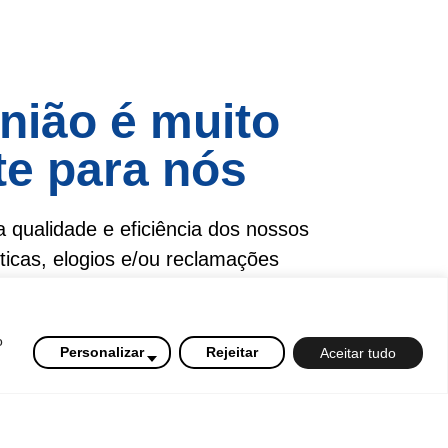
nião é muito
te para nós
 qualidade e eficiência dos nossos
íticas, elogios e/ou reclamações
pela Ouvidoria.
a a quinta das 08h30 às 18h e
o
Personalizar
Rejeitar
Aceitar tudo
s 17h.