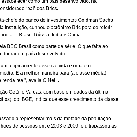
 estabelecer como um país desenvolvido, na
onsiderado “pai” dos Brics.
sta-chefe do banco de investimentos Goldman Sachs
a instituição, cunhou o acrônimo Bric para se referir
dial – Brasil, Rússia, Índia e China.
la BBC Brasil como parte da série ‘O que falta ao
se tornar um país desenvolvido.
onomia tipicamente desenvolvida e uma em
média. E a melhor maneira para (a classe média)
renda real”, avalia O’Neill.
ão Getúlio Vargas, com base em dados da última
lios), do IBGE, indica que esse crescimento da classe
assado a representar mais da metade da população
ilhões de pessoas entre 2003 e 2009, e ultrapassou as