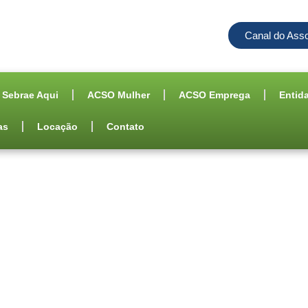
Canal do Ass
Sebrae Aqui
ACSO Mulher
ACSO Emprega
Entid
as
Locação
Contato