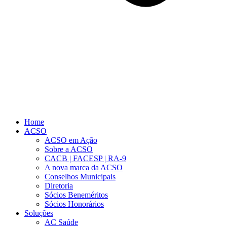
Home
ACSO
ACSO em Ação
Sobre a ACSO
CACB | FACESP | RA-9
A nova marca da ACSO
Conselhos Municipais
Diretoria
Sócios Beneméritos
Sócios Honorários
Soluções
AC Saúde