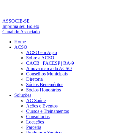
Ir
para
o
conteúdo
ASSOCIE-SE
Imprima seu Boleto
Canal do Associado
Home
ACSO
ACSO em Ação
Sobre a ACSO
CACB | FACESP | RA-9
A nova marca da ACSO
Conselhos Municipais
Diretoria
Sócios Beneméritos
Sócios Honorários
Soluções
AC Saúde
Ações e Eventos
Cursos e Treinamentos
Consultorias
Locações
Parceria
Produtos e Serviços