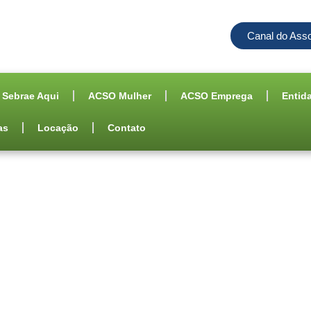
Canal do Ass
Sebrae Aqui
ACSO Mulher
ACSO Emprega
Entid
as
Locação
Contato