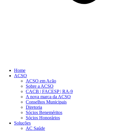
Home
ACSO
ACSO em Ação
Sobre a ACSO
CACB | FACESP | RA-9
A nova marca da ACSO
Conselhos Municipais
Diretoria
Sócios Beneméritos
Sócios Honorários
Soluções
AC Saúde