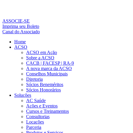
Ir
para
o
conteúdo
ASSOCIE-SE
Imprima seu Boleto
Canal do Associado
Home
ACSO
ACSO em Ação
Sobre a ACSO
CACB | FACESP | RA-9
A nova marca da ACSO
Conselhos Municipais
Diretoria
Sócios Beneméritos
Sócios Honorários
Soluções
AC Saúde
Ações e Eventos
Cursos e Treinamentos
Consultorias
Locações
Parceria
Produtos e Serviços