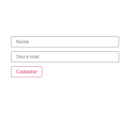
(15) 98146-7444
(15) 3331-1003
(15) 98146-7580
(15) 98148-0030
Novidades
Endereço
Sede:
Rua da Penha, 535 – Centro Sorocaba/SP
Sorocaba Shopping:
Sorocaba Shopping – Avenida Dr. Afonso
Vergueiro, 1700
Bandeiras Centro Empresarial:
Av. Ireno da Silva Venâncio, 199 Unidade 4D –