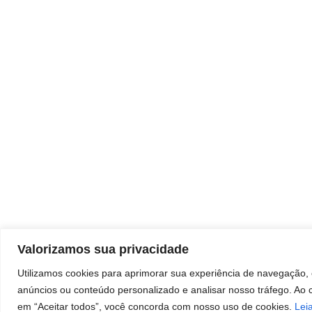
Protestantes – Votorantim/SP
Valorizamos sua privacidade
Utilizamos cookies para aprimorar sua experiência de navegação, 
anúncios ou conteúdo personalizado e analisar nosso tráfego. Ao c
em “Aceitar todos”, você concorda com nosso uso de cookies.
Lei