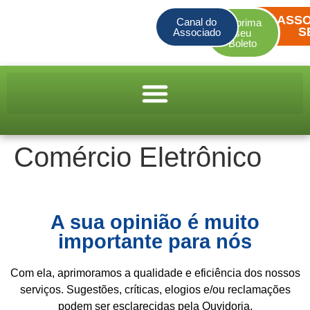
ASSO
Canal do
Imprima
S
Associado
seu
Boleto
Comércio Eletrônico
A sua opinião é muito
importante para nós
Com ela, aprimoramos a qualidade e eficiência dos nossos
serviços. Sugestões, críticas, elogios e/ou reclamações
podem ser esclarecidas pela Ouvidoria.