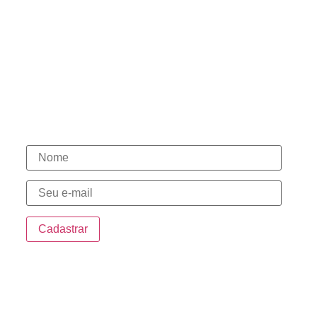
Políticas de Cookies
Termos de Uso
Contato
(15) 98146-7444
(15) 3331-1003
(15) 98146-7580
(15) 98148-0030
Novidades
Endereço
Sede:
Rua da Penha, 535 – Centro Sorocaba/SP
Sorocaba Shopping: