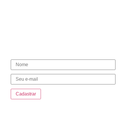
Políticas de Cookies
Termos de Uso
Contato
(15) 98146-7444
(15) 3331-1003
(15) 98146-7580
(15) 98148-0030
Novidades
Endereço
Sede:
Rua da Penha, 535 – Centro Sorocaba/SP
Sorocaba Shopping: