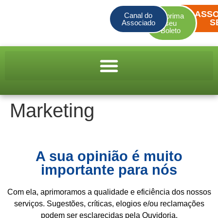
ASSO
Canal do
Imprima
S
Associado
seu
Boleto
Marketing
A sua opinião é muito
importante para nós
Com ela, aprimoramos a qualidade e eficiência dos nossos
serviços. Sugestões, críticas, elogios e/ou reclamações
podem ser esclarecidas pela Ouvidoria.