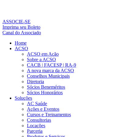
Ir
para
o
conteúdo
ASSOCIE-SE
Imprima seu Boleto
Canal do Associado
Home
ACSO
ACSO em Ação
Sobre a ACSO
CACB | FACESP | RA-9
A nova marca da ACSO
Conselhos Municipais
Diretoria
Sócios Beneméritos
Sócios Honorários
Soluções
AC Saúde
Ações e Eventos
Cursos e Treinamentos
Consultorias
Locações
Parceria
Produtos e Serviços