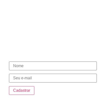
Políticas de Privacidade
Políticas de Cookies
Termos de Uso
Contato
(15) 98146-7444
(15) 3331-1003
(15) 98146-7580
(15) 98148-0030
Novidades
Endereço
Sede: