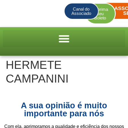
ASSO
Canal do
Imprima
S
Associado
seu
Boleto
HERMETE
CAMPANINI
A sua opinião é muito
importante para nós
Com ela, aprimoramos a qualidade e eficiência dos nossos