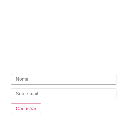
Políticas de Privacidade
Políticas de Cookies
Termos de Uso
Contato
(15) 98146-7444
(15) 3331-1003
(15) 98146-7580
(15) 98148-0030
Novidades
Endereço
Sede: