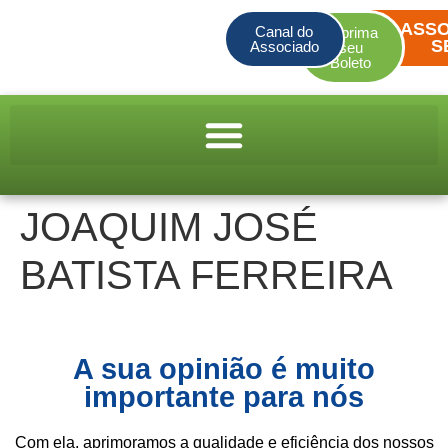
ASSO
Canal do
Imprima
S
Associado
seu
Boleto
JOAQUIM JOSÉ
BATISTA FERREIRA
A sua opinião é muito
importante para nós
Com ela, aprimoramos a qualidade e eficiência dos nossos