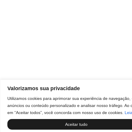
Rua da Penha, 535 – Centro Sorocaba/SP
Sorocaba Shopping:
Sorocaba Shopping – Avenida Dr. Afonso
Vergueiro, 1700
Bandeiras Centro Empresarial:
Av. Ireno da Silva Venâncio, 199 Unidade 4D –
Protestantes – Votorantim/SP
Valorizamos sua privacidade
Utilizamos cookies para aprimorar sua experiência de navegação, 
anúncios ou conteúdo personalizado e analisar nosso tráfego. Ao c
em “Aceitar todos”, você concorda com nosso uso de cookies.
Lei
Aceitar tudo