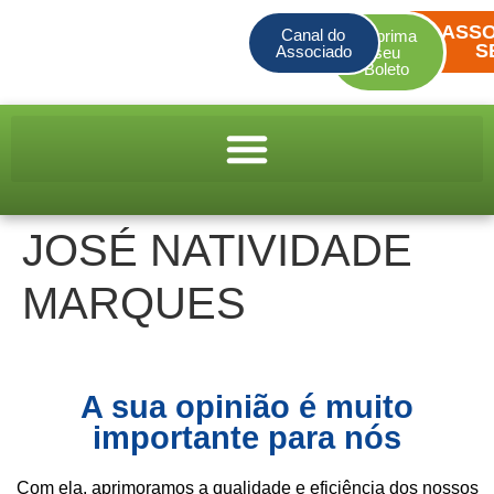
ASSO
Canal do
Imprima
S
Associado
seu
Boleto
JOSÉ NATIVIDADE
MARQUES
A sua opinião é muito
importante para nós
Com ela, aprimoramos a qualidade e eficiência dos nossos