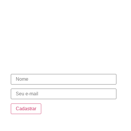
Políticas de Privacidade
Políticas de Cookies
Termos de Uso
Contato
(15) 98146-7444
(15) 3331-1003
(15) 98146-7580
(15) 98148-0030
Novidades
Endereço
Sede: