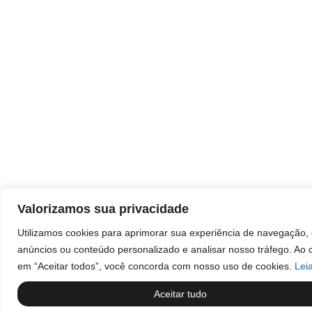
Rua da Penha, 535 – Centro Sorocaba/SP
Sorocaba Shopping:
Sorocaba Shopping – Avenida Dr. Afonso
Vergueiro, 1700
Bandeiras Centro Empresarial:
Av. Ireno da Silva Venâncio, 199 Unidade 4D –
Protestantes – Votorantim/SP
Valorizamos sua privacidade
Utilizamos cookies para aprimorar sua experiência de navegação, 
anúncios ou conteúdo personalizado e analisar nosso tráfego. Ao c
em “Aceitar todos”, você concorda com nosso uso de cookies.
Lei
Aceitar tudo