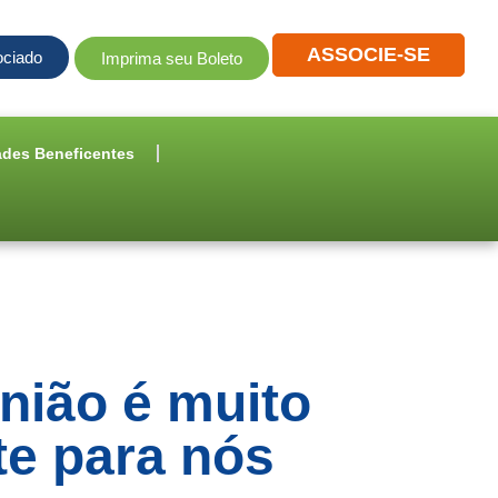
ASSOCIE-SE
ociado
Imprima seu Boleto
ades Beneficentes
nião é muito
te para nós