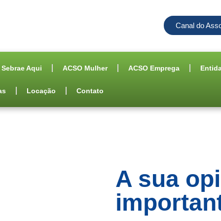
Canal do Ass
Sebrae Aqui
ACSO Mulher
ACSO Emprega
Entid
as
Locação
Contato
A sua opi
importan