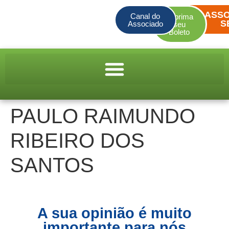
ASSO
Canal do
Imprima
S
Associado
seu
Boleto
PAULO RAIMUNDO
RIBEIRO DOS
SANTOS
A sua opinião é muito
importante para nós