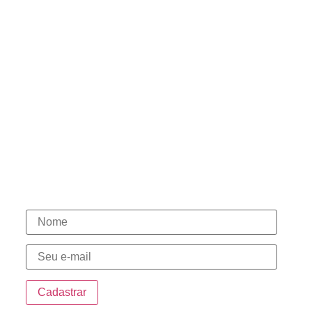
Associe-se
Estatuto Social
Políticas de Privacidade
Políticas de Cookies
Termos de Uso
Contato
(15) 98146-7444
(15) 3331-1003
(15) 98146-7580
(15) 98148-0030
Novidades