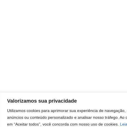
Endereço
Sede:
Rua da Penha, 535 – Centro Sorocaba/SP
Sorocaba Shopping:
Sorocaba Shopping – Avenida Dr. Afonso
Vergueiro, 1700
Bandeiras Centro Empresarial:
Av. Ireno da Silva Venâncio, 199 Unidade 4D –
Protestantes – Votorantim/SP
Valorizamos sua privacidade
Utilizamos cookies para aprimorar sua experiência de navegação, 
anúncios ou conteúdo personalizado e analisar nosso tráfego. Ao c
em “Aceitar todos”, você concorda com nosso uso de cookies.
Lei