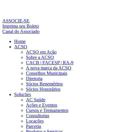
Ir
para
o
conteúdo
ASSOCIE-SE
Imprima seu Boleto
Canal do Associado
Home
ACSO
ACSO em Ação
Sobre a ACSO
CACB | FACESP | RA-9
A nova marca da ACSO
Conselhos Municipais
Diretoria
Sócios Beneméritos
Sócios Honorários
Soluções
AC Saúde
Ações e Eventos
Cursos e Treinamentos
Consultorias
Locações
Parceria
Produtos e Serviços