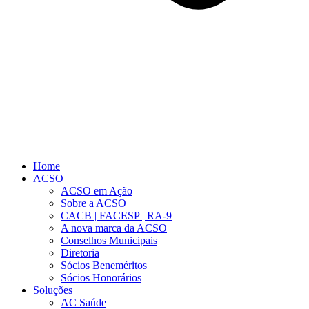
Home
ACSO
ACSO em Ação
Sobre a ACSO
CACB | FACESP | RA-9
A nova marca da ACSO
Conselhos Municipais
Diretoria
Sócios Beneméritos
Sócios Honorários
Soluções
AC Saúde